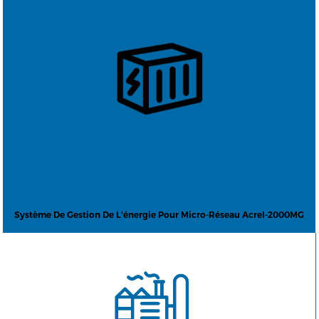
Système De Gestion De L'énergie Pour Micro-Réseau Acrel-2000MG