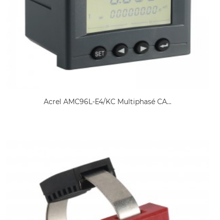
Acrel AMC96L-E4/KC Multiphasé CA...