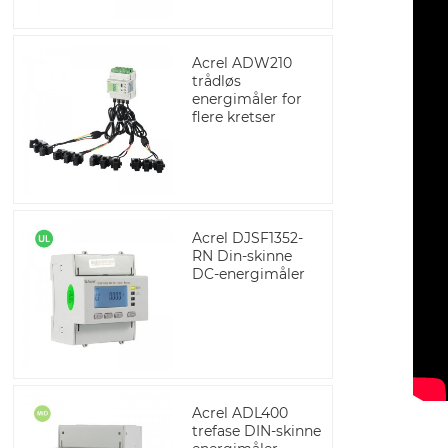
Acrel ADW210
trådløs
energimåler for
flere kretser
Acrel DJSF1352-
RN Din-skinne
DC-energimåler
Acrel ADL400
trefase DIN-skinne