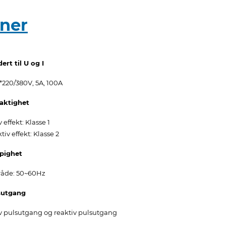
ner
ert til U og I
*220/380V, 5A, 100A
aktighet
v effekt: Klasse 1
tiv effekt: Klasse 2
pighet
åde: 50~60Hz
sutgang
v pulsutgang og reaktiv pulsutgang