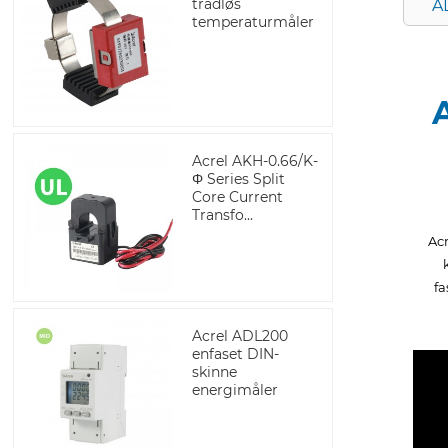
trådløs
A
temperaturmåler
Acrel AKH-0.66/K-
Φ Series Split
Core Current
Transfo...
Acr
fa
Acrel ADL200
enfaset DIN-
skinne
energimåler