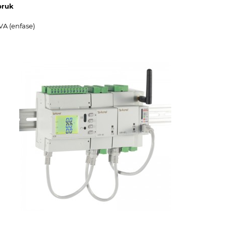
bruk
VA (enfase)