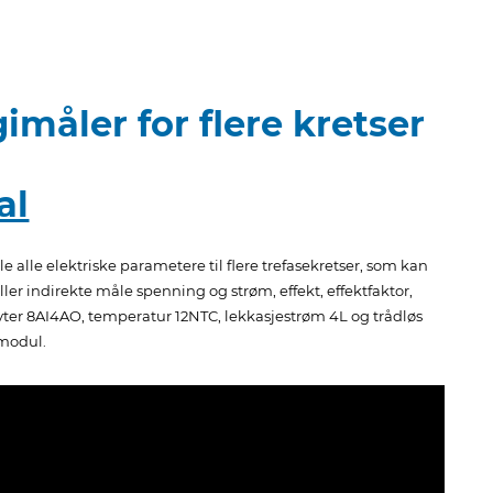
måler for flere kretser
al
 alle elektriske parametere til flere trefasekretser, som kan
ler indirekte måle spenning og strøm, effekt, effektfaktor,
yter 8AI4AO, temperatur 12NTC, lekkasjestrøm 4L og trådløs
modul.