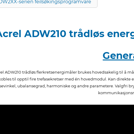
DW2XX-serien feilsøkingsprogramvare
Acrel ADW210 trådløs energi
Gener
el ADW210 trådløs flerkretsenergimåler brukes hovedsakelig til å måle
kobles til opptil fire trefasekretser med én hovedmodul. Kan direkte el
sevinkel, ubalansegrad, harmoniske og andre parametere. Valgfri br
kommunikasjons