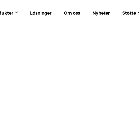
dukter
Løsninger
Om oss
Nyheter
Støtte
HJEM
FLERKRETS ENERGIMÅLER