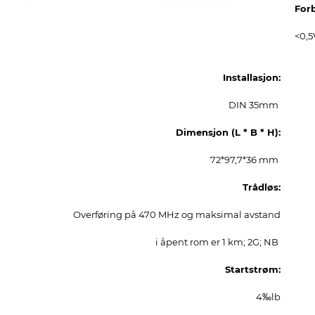
For
<0,5
Installasjon:
DIN 35mm
Dimensjon (L * B * H):
72*97,7*36 mm
Trådløs:
Overføring på 470 MHz og maksimal avstand
i åpent rom er 1 km; 2G; NB
Startstrøm:
4‰lb