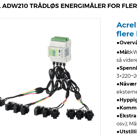
 ADW210 TRÅDLØS ENERGIMÅLER FOR FLER
Acrel
flere
●
Overvå
●
Mål:
kW
så vider
●
Spenni
3×220~2
●
Nåvære
eksterne
●
Hyppig
●
Kommu
●
Ekstra
osv.); M
●
Utstill