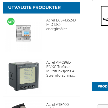
UTVALGTE PRODUKTER
Acrel DJSF1352-D
MID DC-
energimåler
Acrel AMC96L-
E4/KC Trefase
Multifunksjons AC
Strømforsyning...
PROD
Acrel ATE400