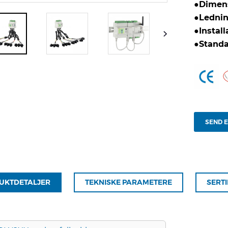
●
Dimens
●
Lednin
●
Install
●
Standa
SEND E
UKTDETALJER
TEKNISKE PARAMETERE
SERTI