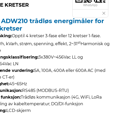
E KRETSER
WhatsApp
 ADW210 trådløs energimåler for
 kretser
king:
Opptil 4 kretser 3-fase eller 12 kretser 1-fase.
st
h, kVarh, strøm, spenning, effekt, 2~31
Harmonisk og
e
ngsklassifisering:
3x380V~456Vac LL og
64Vac LN
nde vurdering:
5A, 100A, 400A eller 600A AC (med
 CT-er)
het:
45~65Hz
nikasjon:
RS485 (MODBUS-RTU)
 funksjon:
Trådløs kommunikasjon (4G, WiFi, LoRa
åling av kabeltemperatur; DO/DI-funksjon
ing:
LCD-skjerm