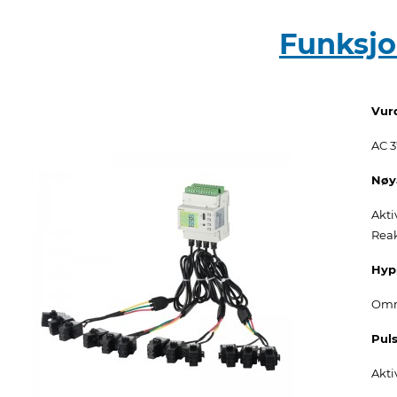
Funksjo
Vurd
AC 3
Nøy
Akti
Reak
Hyp
Omr
Pul
Akti