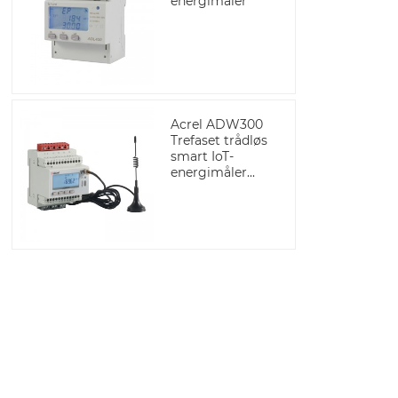
energimåler
Acrel ADW300
Trefaset trådløs
smart IoT-
energimåler...