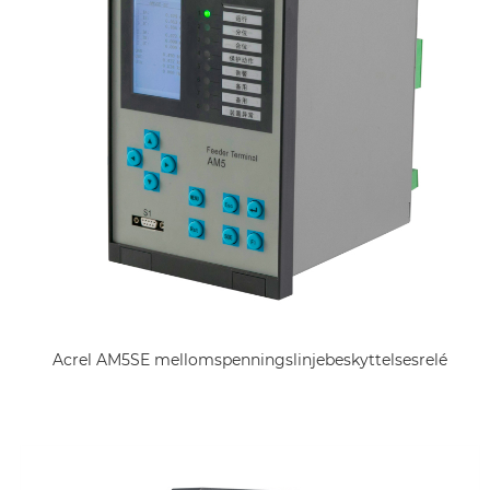
Acrel AM5SE mellomspenningslinjebeskyttelsesrelé