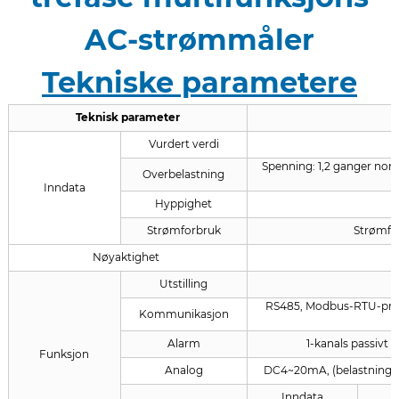
AC-strømmåler
Tekniske parametere
Teknisk parameter
Vurdert verdi
Spenning: 1,2 ganger nomin
Overbelastning
Inndata
Hyppighet
Strømforbruk
Strømfor
Nøyaktighet
Utstilling
RS485, Modbus-RTU-protok
Kommunikasjon
Alarm
1-kanals passivt 
Funksjon
Analog
DC4~20mA, (belastning<50
Inndata