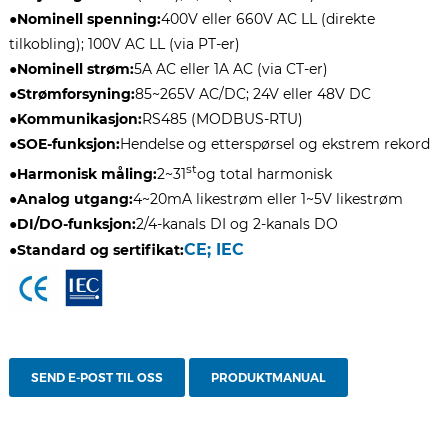
●
Nominell spenning:
400V eller 660V AC LL (direkte
tilkobling); 100V AC LL (via PT-er)
●
Nominell strøm:
5A AC eller 1A AC (via CT-er)
●
Strømforsyning:
85~265V AC/DC; 24V eller 48V DC
●
Kommunikasjon:
RS485 (MODBUS-RTU)
●
SOE-funksjon:
Hendelse og etterspørsel og ekstrem rekord
st
●
Harmonisk måling:
2~31
og total harmonisk
●
Analog utgang:
4~20mA likestrøm eller 1~5V likestrøm
●
DI/DO-funksjon:
2/4-kanals DI og 2-kanals DO
CE; IEC
●
Standard og sertifikat:
SEND E-POST TIL OSS
PRODUKTMANUAL