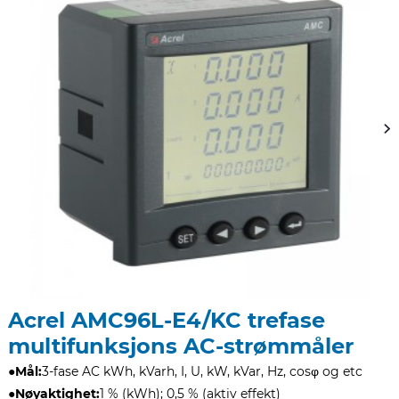
Acrel AMC96L-E4/KC trefase
multifunksjons AC-strømmåler
●
Mål:
3-fase AC kWh, kVarh, I, U, kW, kVar, Hz, cosφ og etc
●
Nøyaktighet:
1 % (kWh); 0,5 % (aktiv effekt)