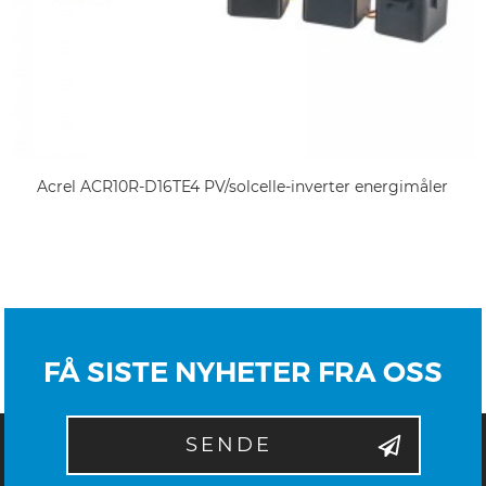
Acrel ACR10R-D16TE4 PV/solcelle-inverter energimåler
FÅ SISTE NYHETER FRA OSS
SENDE