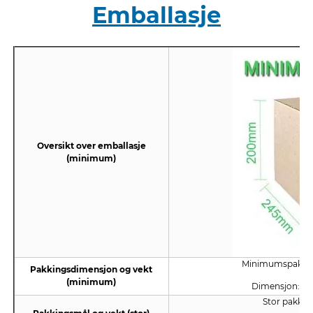
Emballasje
Oversikt over emballasje
(minimum)
Minimumspakken 
Pakkingsdimensjon og vekt
(minimum)
Dimensjon:
28
Stor pakke 