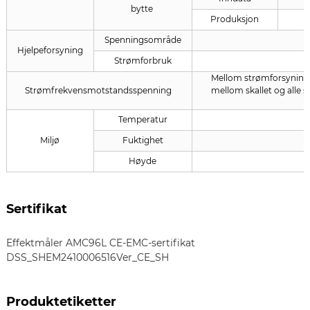
bytte
Produksjon
Spenningsområde
Hjelpeforsyning
Strømforbruk
Mellom strømforsynings
Strømfrekvensmotstandsspenning
mellom skallet og alle 
Temperatur
Miljø
Fuktighet
Høyde
Sertifikat
Effektmåler AMC96L CE-EMC-sertifikat
DSS_SHEM2410006516Ver_CE_SH
Produktetiketter