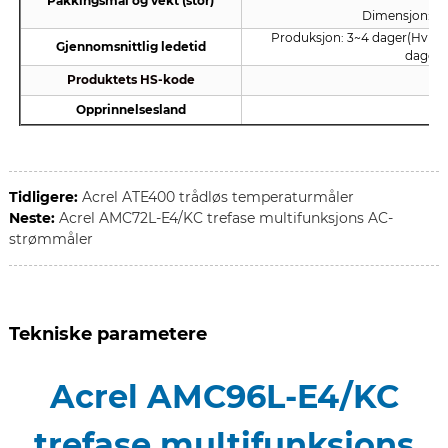
Pakkingsmål og vekt (stor)
Dimensjon:
53
Produksjon: 3~4 dager
(Hvis 
Gjennomsnittlig ledetid
dager e
Produktets HS-kode
Opprinnelsesland
Tidligere:
Acrel ATE400 trådløs temperaturmåler
Neste:
Acrel AMC72L-E4/KC trefase multifunksjons AC-
strømmåler
Tekniske parametere
Acrel AMC96L-E4/KC
trefase multifunksjons