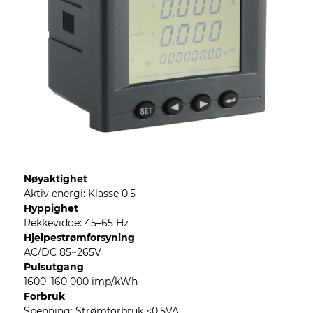
Nøyaktighet
Aktiv energi: Klasse 0,5
Hyppighet
Rekkevidde: 45–65 Hz
Hjelpestrømforsyning
AC/DC 85~265V
Pulsutgang
1600–160 000 imp/kWh
Forbruk
Spenning: Strømforbruk <0,5VA;