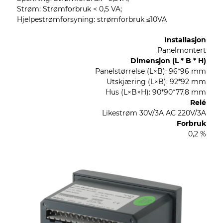
Strøm: Strømforbruk < 0,5 VA;
Hjelpestrømforsyning: strømforbruk ≤10VA
Installasjon
Panelmontert
Dimensjon (L * B * H)
Panelstørrelse (L×B): 96*96 mm
Utskjæring (L×B): 92*92 mm
Hus (L×B×H): 90*90*77,8 mm
Relé
Likestrøm 30V/3A AC 220V/3A
Forbruk
0,2 %